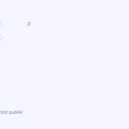
×
ntôt publié