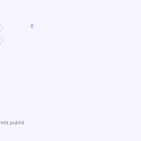
×
ntôt publié