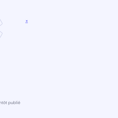
×
ntôt publié