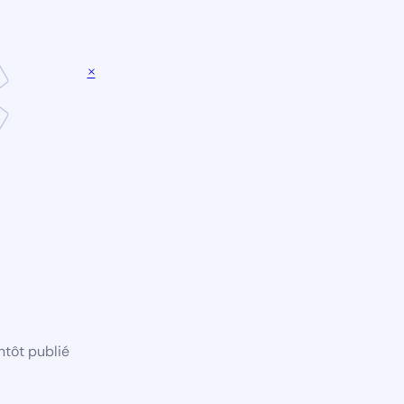
×
ntôt publié