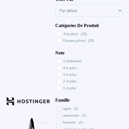
Sort Products
Catégories De Produit
A la pièce
(20)
Grosses pièces
(20)
Note
5 seulement
4 et plus
3 et plus
2 et plus
1 et plus
Famille
agate
(5)
amazonite
(1)
bronzite
(3)