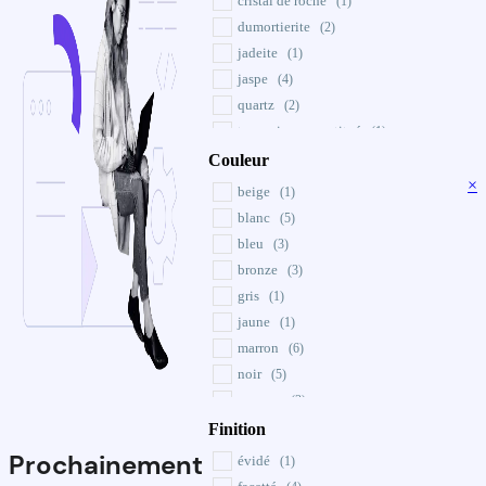
cristal de roche
(1)
dumortierite
(2)
jadeite
(1)
jaspe
(4)
quartz
(2)
turquoise reconstitué
(1)
Couleur
×
beige
(1)
blanc
(5)
bleu
(3)
bronze
(3)
gris
(1)
jaune
(1)
marron
(6)
noir
(5)
opaque
(3)
rose
Finition
(1)
rouge
(3)
Prochainement
évidé
(1)
transparent
(2)