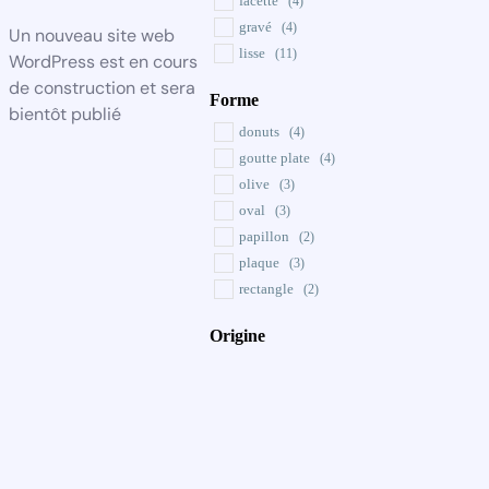
facetté
(4)
vert
(3)
gravé
(4)
Un nouveau site web
lisse
(11)
WordPress est en cours
de construction et sera
Forme
bientôt publié
donuts
(4)
goutte plate
(4)
olive
(3)
oval
(3)
papillon
(2)
plaque
(3)
rectangle
(2)
Origine
chauffé
(1)
naturelle
(13)
reconstitué
(1)
Teinté
(3)