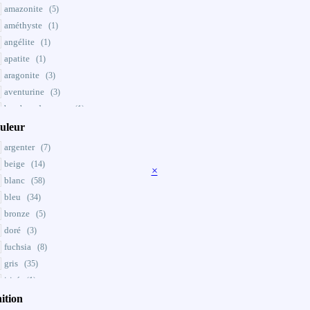
amazonite
(5)
améthyste
(1)
angélite
(1)
apatite
(1)
aragonite
(3)
aventurine
(3)
bambou des mers
(1)
bronzite
uleur
(4)
calcédoine
(7)
argenter
(7)
corindon
(1)
beige
(14)
×
cornaline
(17)
blanc
(58)
cristal
(1)
bleu
(34)
cristal de roche
(21)
bronze
(5)
cyanite
(2)
doré
(3)
disthène
(2)
fuchsia
(8)
dumortierite
(3)
gris
(35)
fluorite
(1)
irisé
(1)
howlite
(1)
jaune
ition
(22)
hyperstene
(2)