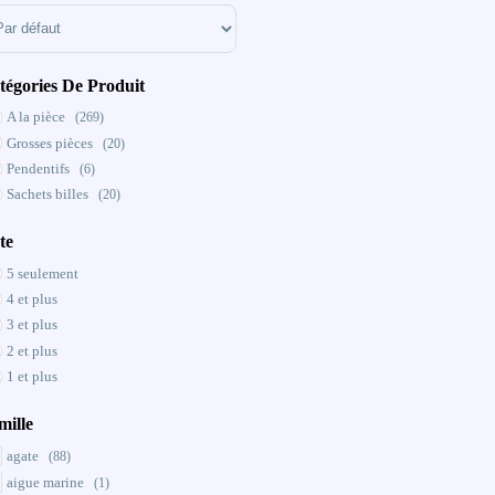
t Products
tégories De Produit
A la pièce
(269)
Grosses pièces
(20)
Pendentifs
(6)
Sachets billes
(20)
te
5 seulement
4 et plus
3 et plus
2 et plus
1 et plus
mille
agate
(88)
aigue marine
(1)