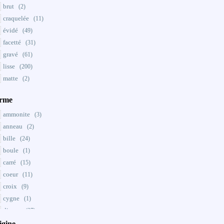
laiteux
(13)
brut
(2)
jade
(3)
marron
(43)
craquelée
(11)
jadeite
(25)
noir
(52)
évidé
(49)
jais
(1)
opaque
(57)
facetté
(31)
jaspe
(24)
orange
(36)
gravé
(61)
labradorite
(2)
rose
(13)
lisse
(200)
LAPIS
(2)
rouge
(36)
matte
(2)
lépidolite
(1)
rubanée
(19)
magnésite
(7)
transparent
rme
(24)
malachite
(4)
vert
(56)
ammonite
(3)
nacre
(9)
violet
(6)
anneau
(2)
obsidienne
(7)
bille
(24)
oeil de tauraux
(1)
boule
(1)
oeil de tigre
(1)
carré
(15)
opale
(1)
coeur
(11)
os
(1)
croix
(9)
phrénite
(1)
cygne
(1)
pyrite
(2)
disque
(27)
quartz
(36)
donuts
igine
(13)