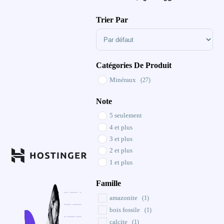
Minimum Price
Maximum Price
Trier Par
Sort Products
Catégories De Produit
Minéraux
(27)
Note
5 seulement
4 et plus
3 et plus
2 et plus
1 et plus
Famille
amazonite
(1)
bois fossile
(1)
calcite
(1)