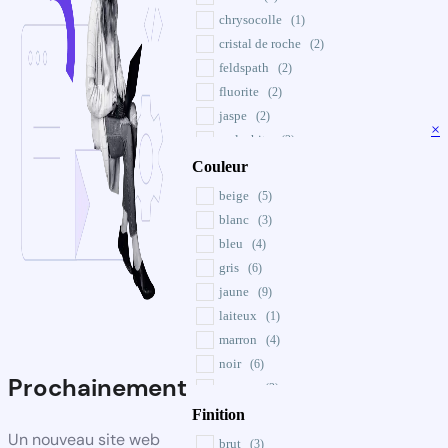
chrysocolle
(1)
cristal de roche
(2)
feldspath
(2)
fluorite
(2)
jaspe
(2)
×
malachite
(2)
onyx
Couleur
(2)
opale
(2)
beige
(5)
quartz
(5)
blanc
(3)
rhodochrosite
(3)
bleu
(4)
ruby soizite
(2)
gris
(6)
septari
(2)
jaune
(9)
laiteux
(1)
marron
(4)
noir
(6)
Prochainement
orange
(2)
rose
Finition
(6)
transparent
Un nouveau site web
(2)
brut
(3)