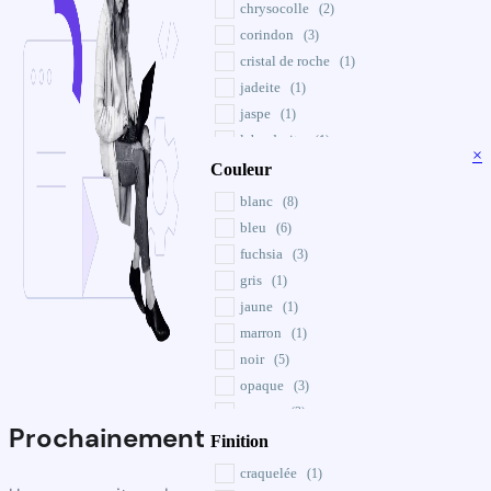
chrysocolle
(2)
corindon
(3)
cristal de roche
(1)
jadeite
(1)
jaspe
(1)
labradorite
(1)
×
LAPIS
Couleur
(1)
Pierre de lune
(1)
blanc
(8)
quartz
(1)
bleu
(6)
ruby
(3)
fuchsia
(3)
unakite
(2)
gris
(1)
jaune
(1)
marron
(1)
noir
(5)
opaque
(3)
orange
(2)
Prochainement
rose
Finition
(1)
rouge
(5)
craquelée
(1)
transparent