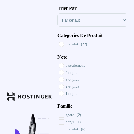
Trier Par
Sort Products
Catégories De Produit
bracelet
(22)
Note
5 seulement
4 et plus
3 et plus
2 et plus
1 et plus
Famille
agate
(2)
béryl
(1)
bracelet
(6)