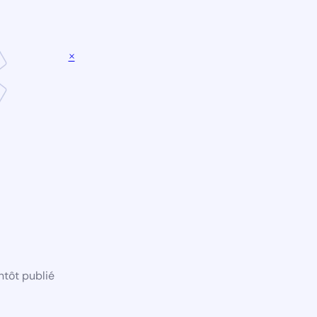
×
ntôt publié