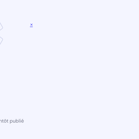
×
ntôt publié